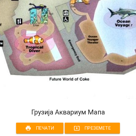
Грузија Аквариум Мапа
print
system_update_alt
ПЕЧАТИ
ПРЕЗЕМЕТЕ