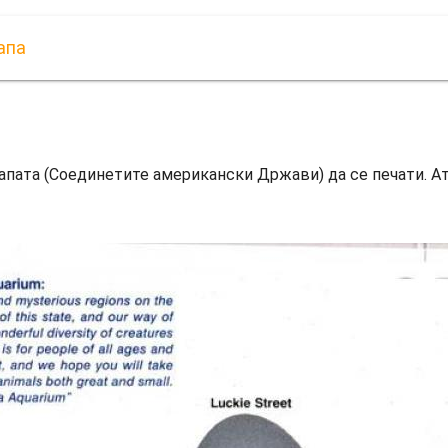
апа
мапата (Соединетите американски Држави) да се печати. А