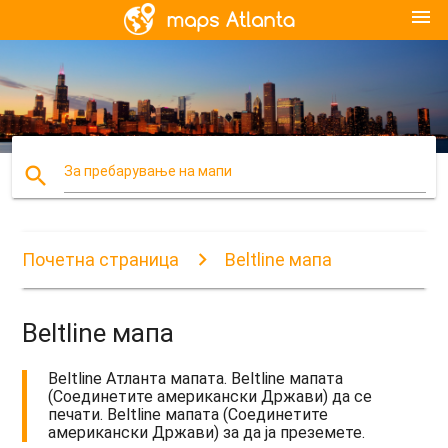
menu
search
За пребарување на мапи
Почетна страница
Beltline мапа
Beltline мапа
Beltline Атланта мапата. Beltline мапата
(Соединетите американски Држави) да се
печати. Beltline мапата (Соединетите
американски Држави) за да ја преземете.