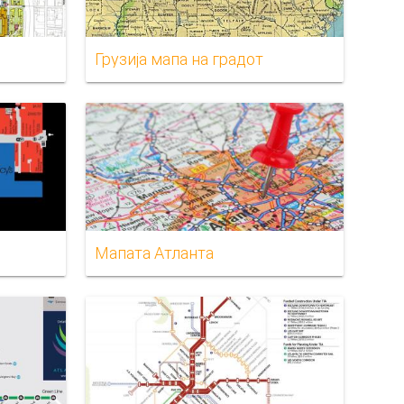
Грузија мапа на градот
Мапата Атланта