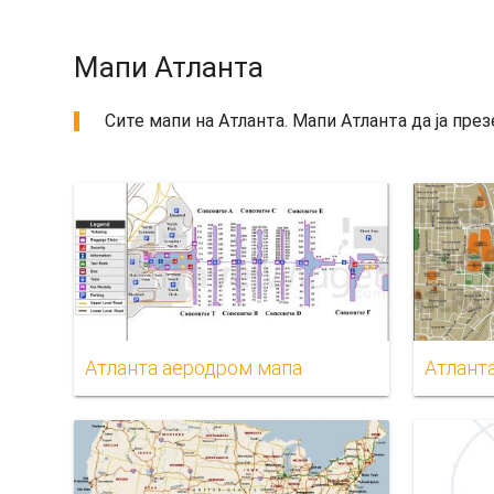
Мапи Атланта
Сите мапи на Атланта. Мапи Атланта да ја през
Атланта аеродром мапа
Атлант