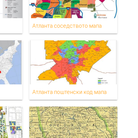
Атланта соседството мапа
Атланта поштенски код мапа