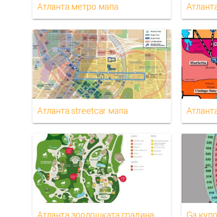
Атланта метро мапа
Атланта
Атланта streetcar мапа
Атлант
Атланта зоолошката градина мапа
Ga куп