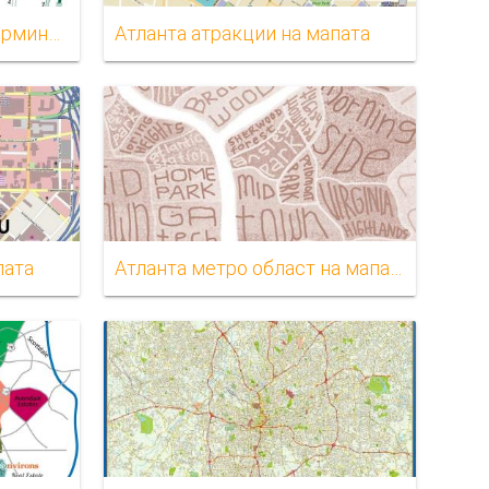
Атланта аеродромски терминал мапата делта
Атланта атракции на мапата
пата
Атланта метро област на мапата