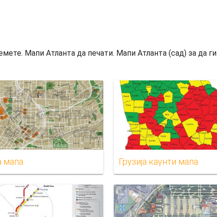
емете. Мапи Атланта да печати. Мапи Атланта (сад) за да ги
а мапа
Грузија каунти мапа