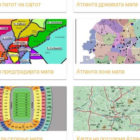
 патот на сајтот
Атланта државата мапа
а предградијата мапа
Атланта зона мапа
ола седење мапа
Карта на поголема Атла