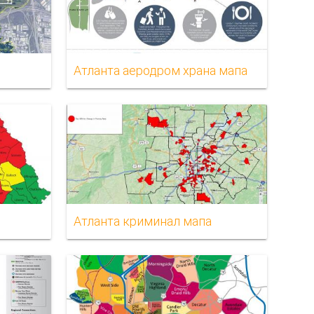
Атланта аеродром храна мапа
Атланта криминал мапа