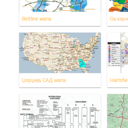
Beltline мапа
Ga кау
Џорџија, САД мапа