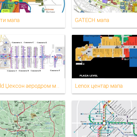
нти мапа
GATECH мапа
Hartsfield Џексон аеродром мапа
Lenox центар мапа