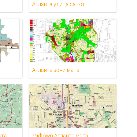
Атланта улица сајтот
Атланта зони мапа
нта
Midtown Атланта мапа