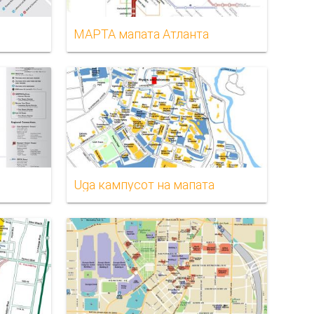
МАРТА мапата Атланта
Uga кампусот на мапата