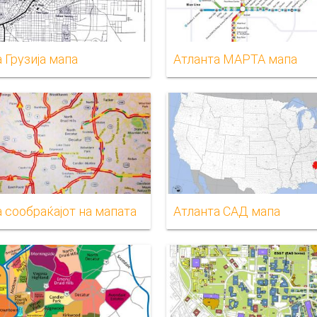
 Грузија мапа
Атланта МАРТА мапа
 сообраќајот на мапата
Атланта САД мапа