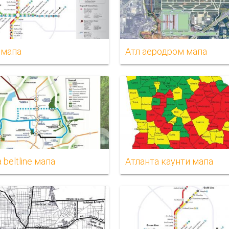
 мапа
Атл аеродром мапа
 beltline мапа
Атланта каунти мапа