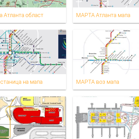
а Атланта област
МАРТА Атланта мапа
станица на мапа
МАРТА воз мапа