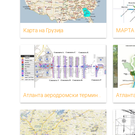
Карта на Грузија
МАРТА
Атланта аеродромски терминал мапа
Атланта