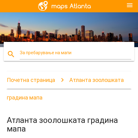
menu
search
За пребарување на мапи
Почетна страница
Атланта зоолошката
градина мапа
Атланта зоолошката градина
мапа