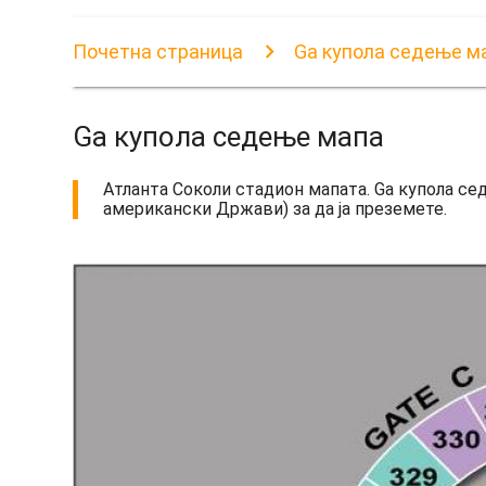
Почетна страница
Ga купола седење м
Ga купола седење мапа
Атланта Соколи стадион мапата. Ga купола с
американски Држави) за да ја преземете.