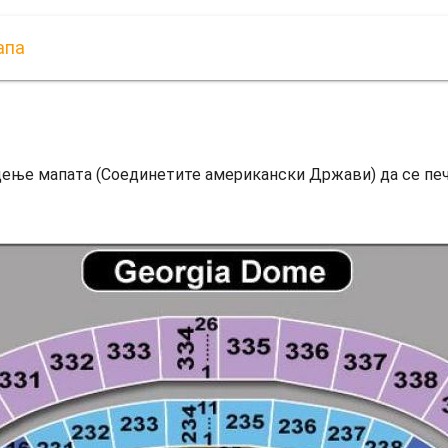
апа
едење мапата (Соединетите американски Држави) да се пе